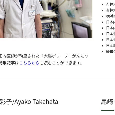
杏林
杏林
横浜
日本
日本
日本
日本
日本
緩和
田内医師が執筆された「大腸ポリープ・がんにつ
特集記事は
こちらから
も読むことができます。
彩子/Ayako Takahata
尾崎 