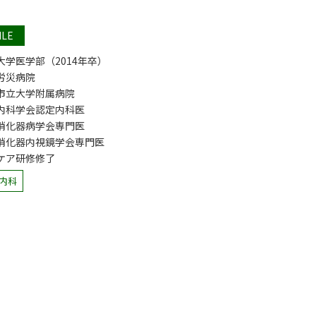
ILE
大学医学部（2014年卒）
労災病院
市立大学附属病院
内科学会認定内科医
消化器病学会専門医
消化器内視鏡学会専門医
ケア研修修了
内科