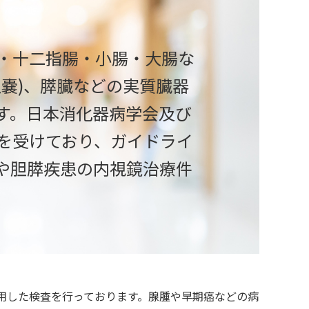
・十二指腸・小腸・大腸な
嚢)、膵臓などの実質臓器
す。日本消化器病学会及び
を受けており、ガイドライ
や胆膵疾患の内視鏡治療件
用した検査を行っております。腺腫や早期癌などの病