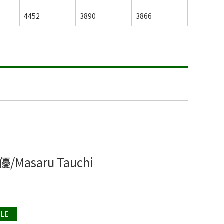
4452
3890
3866
/Masaru Tauchi
ILE