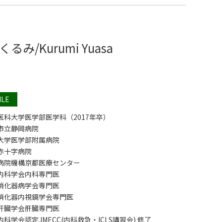
くるみ/Kurumi Yuasa
ILE
医科大学医学部医学科（2017年卒）
市立静岡病院
大学医学部附属病院
赤十字病院
病院機構京都医療センター
内科学会内科専門医
消化器病学会専門医
消化器内視鏡学会専門医
肝臓学会肝臓専門医
科学会認定JMECC(内科救急・ICLS講習会) 修了