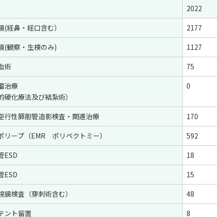
2022
鏡(経鼻・経口含む）
2177
鏡(観察・生検のみ)
1127
血術
75
瘤治療
0
的硬化療法及び結紮術）
逆行性膵胆管造影検査・関連治療
170
ポリープ（EMR ポリペクトミー）
592
ESD
18
ESD
15
視鏡検査（穿刺術含む）
48
テント留置
8