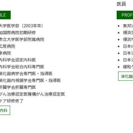
医員
ILE
PROF
大学医学部（2003年卒）
東邦
加国際病院初期研修
横浜
市立大学医学部附属病院
横浜
広尾病院
日本
幸病院
日本
内科学会認定内科医
日本
内科学会総合内科専門医
緩和
消化器病学会専門医・指導医
消化器
消化器内視鏡学会専門医・指導医
肝臓学会肝臓専門医
がん治療認定医機構がん治療認定医
ケア研修修了
内科