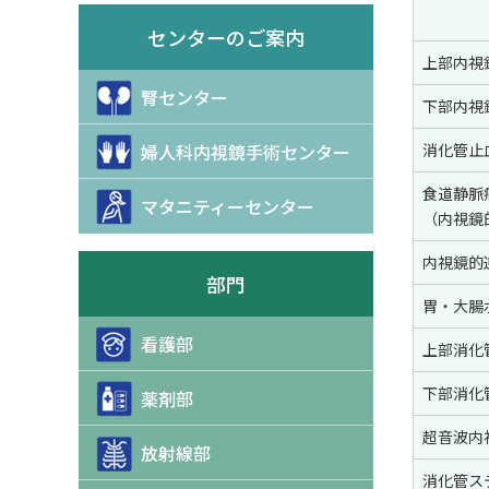
センターのご案内
上部内視
腎センター
下部内視
婦人科内視鏡手術センター
消化管止
食道静脈
マタニティーセンター
（内視鏡
内視鏡的
部門
胃・大腸
看護部
上部消化管
下部消化管
薬剤部
超音波内
放射線部
消化管ス