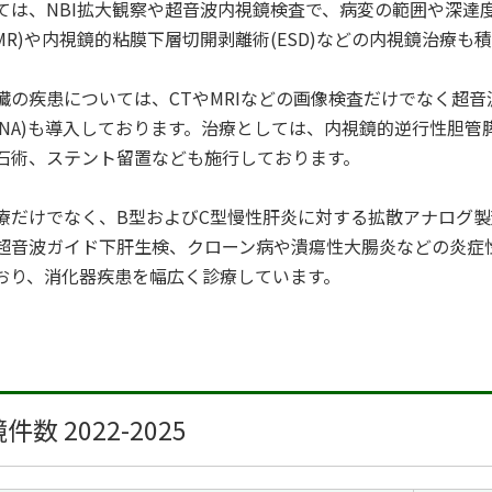
ては、NBI拡大観察や超音波内視鏡検査で、病変の範囲や深達
EMR)や内視鏡的粘膜下層切開剥離術(ESD)などの内視鏡治療
臓の疾患については、CTやMRIなどの画像検査だけでなく超
S-FNA)も導入しております。治療としては、内視鏡的逆行性胆管
石術、ステント留置なども施行しております。
療だけでなく、B型およびC型慢性肝炎に対する拡散アナログ
超音波ガイド下肝生検、クローン病や潰瘍性大腸炎などの炎症
おり、消化器疾患を幅広く診療しています。
数 2022-2025