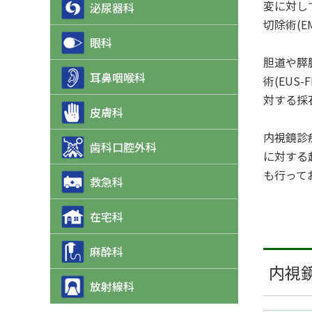
変に対し
泌尿器科
切除術(
眼科
胆道や膵
耳鼻咽喉科
術(EU
対する採
皮膚科
内視鏡診
歯科口腔外科
に対する
も行って
救急科
在宅科
麻酔科
内視鏡件
放射線科