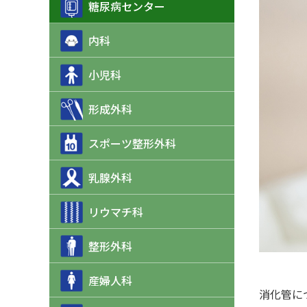
糖尿病センター
内科
小児科
形成外科
スポーツ整形外科
乳腺外科
リウマチ科
整形外科
産婦人科
消化管に