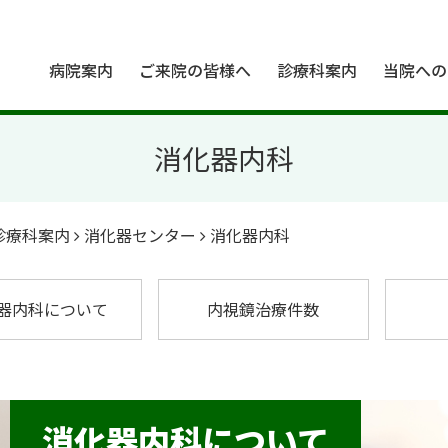
病院案内
ご来院の皆様へ
診療科案内
当院への
消化器内科
診療科案内
消化器センター
消化器内科
器内科について
内視鏡治療件数
脳神経外科
神経内科
心臓血管外科
循環器内科
消化器内科について