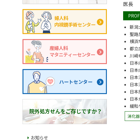
医長
PROF
新潟
聖路
横浜
都立
川崎
日本
日本
日本
日本
日本
日本
緩和
消化器
お知らせ