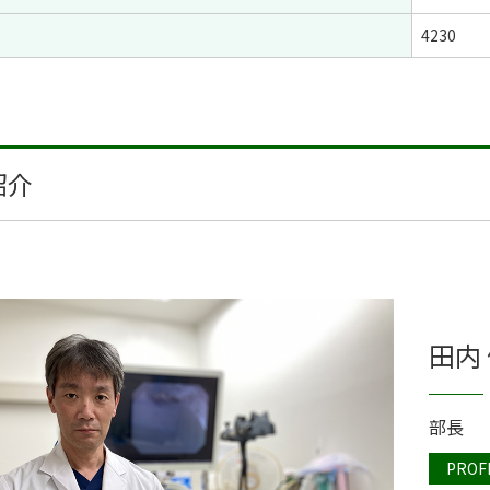
4230
紹介
田内 優
部長
PROF