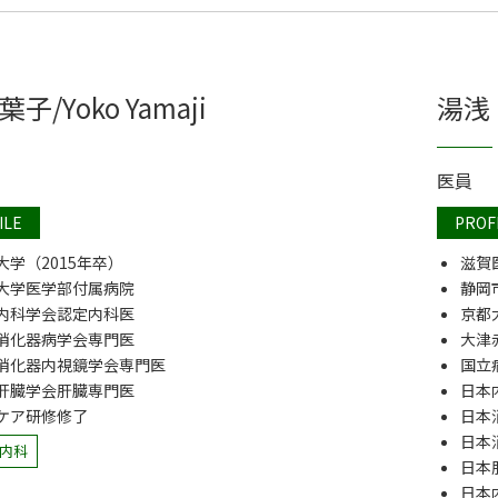
葉子/Yoko Yamaji
湯浅 
医員
ILE
PROF
大学（2015年卒）
滋賀
大学医学部付属病院
静岡
内科学会認定内科医
京都
消化器病学会専門医
大津
消化器内視鏡学会専門医
国立
肝臓学会肝臓専門医
日本
ケア研修修了
日本
日本
内科
日本
日本内