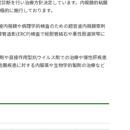
度診断を行い治療方針決定しています。内視鏡的粘膜
も積極的に施行しております。
音波内視鏡や病理学的検査のための超音波内視鏡穿刺
膵管造影(ERCP)検査で総胆管結石や悪性胆道狭窄に
製剤や直接作用型抗ウイルス剤での治療や慢性肝疾患
性腸疾患に対する内服薬や生物学的製剤の治療など