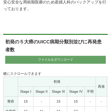
安心安全な周術期医療のため産婦人科のバックアップを行
っております。
初発の５大癌のUICC病期分類別並びに再発患
者数
ファイルをダウンロード
初発
再発
Stage I
Stage II
Stage III
Stage IV
不明
胃癌
15
-
15
15
-
-