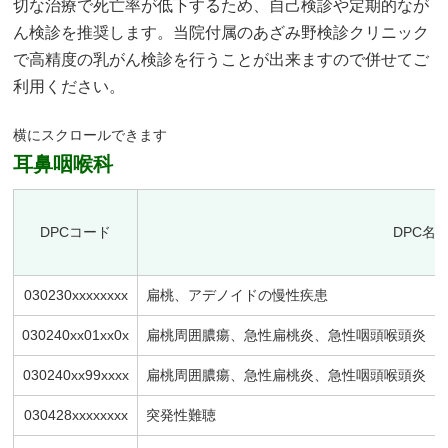
切な治療で死亡率が低下するため、自己検診や定期的なが
ん検診を推奨します。当院付属のあざみ野検診クリニック
で高精度の乳がん検診を行うことが出来ますので併せてご
利用ください。
耳鼻咽喉科
DPCコード
DPC名
030230xxxxxxxx
扁桃、アデノイドの慢性疾患
030240xx01xx0x
扁桃周囲膿瘍、急性扁桃炎、急性咽頭喉頭炎 
030240xx99xxxx
扁桃周囲膿瘍、急性扁桃炎、急性咽頭喉頭炎 
030428xxxxxxxx
突発性難聴