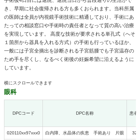
手術後4日目には退院、退院当日から普段通りの生活がで
き、早期に社会復帰される方も多くおられます。当科所属
の医師は全員が内視鏡手術技術に精通しており、手術にあ
たっての相談窓口や手術時の責任者となって質の高い治療
を実現しています。 高度な技術が要求される単孔式（へそ
１箇所から器具を入れる方式）の手術も行っているほか、
一般には子宮全摘出を診断される子宮筋腫でも子宮温存の
ため手を尽くし、なるべく術後の妊娠希望に沿えるように
しています。
眼科
DPCコード
DPC名称
患者
020110xx97xxx0
白内障、水晶体の疾患 手術あり 片眼
327