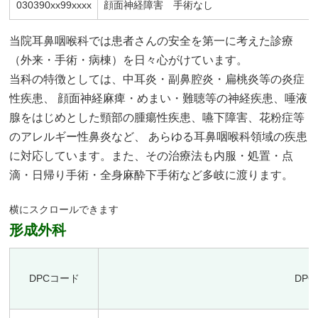
030390xx99xxxx
顔面神経障害 手術なし
当院耳鼻咽喉科では患者さんの安全を第一に考えた診療
（外来・手術・病棟）を日々心がけています。
当科の特徴としては、中耳炎・副鼻腔炎・扁桃炎等の炎症
性疾患、 顔面神経麻痺・めまい・難聴等の神経疾患、唾液
腺をはじめとした頸部の腫瘍性疾患、嚥下障害、花粉症等
のアレルギー性鼻炎など、 あらゆる耳鼻咽喉科領域の疾患
に対応しています。また、その治療法も内服・処置・点
滴・日帰り手術・全身麻酔下手術など多岐に渡ります。
形成外科
DPCコード
DP