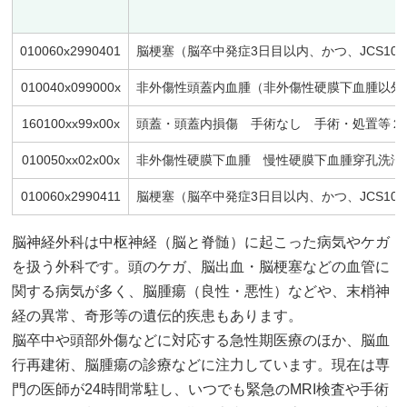
010060x2990401
脳梗塞（脳卒中発症3日目以内、かつ、JCS10未
010040x099000x
非外傷性頭蓋内血腫（非外傷性硬膜下血腫以外）
160100xx99x00x
頭蓋・頭蓋内損傷 手術なし 手術・処置等２ 
010050xx02x00x
非外傷性硬膜下血腫 慢性硬膜下血腫穿孔洗浄
010060x2990411
脳梗塞（脳卒中発症3日目以内、かつ、JCS10未
脳神経外科は中枢神経（脳と脊髄）に起こった病気やケガ
を扱う外科です。頭のケガ、脳出血・脳梗塞などの血管に
関する病気が多く、脳腫瘍（良性・悪性）などや、末梢神
経の異常、奇形等の遺伝的疾患もあります。
脳卒中や頭部外傷などに対応する急性期医療のほか、脳血
行再建術、脳腫瘍の診療などに注力しています。現在は専
門の医師が24時間常駐し、いつでも緊急のMRI検査や手術