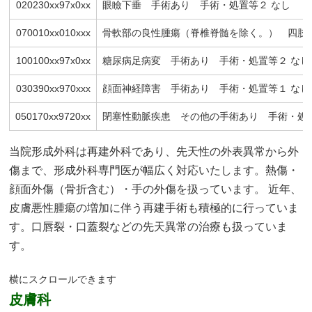
020230xx97x0xx
眼瞼下垂 手術あり 手術・処置等２ なし
070010xx010xxx
骨軟部の良性腫瘍（脊椎脊髄を除く。） 四肢
100100xx97x0xx
糖尿病足病変 手術あり 手術・処置等２ なし
030390xx970xxx
顔面神経障害 手術あり 手術・処置等１ なし
050170xx9720xx
閉塞性動脈疾患 その他の手術あり 手術・処置
当院形成外科は再建外科であり、先天性の外表異常から外
傷まで、形成外科専門医が幅広く対応いたします。熱傷・
顔面外傷（骨折含む）・手の外傷を扱っています。 近年、
皮膚悪性腫瘍の増加に伴う再建手術も積極的に行っていま
す。口唇裂・口蓋裂などの先天異常の治療も扱っていま
す。
皮膚科