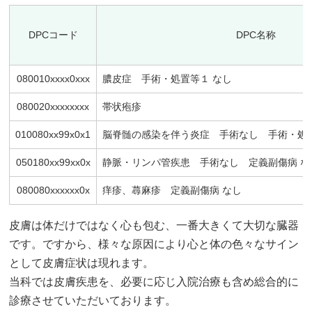
DPCコード
DPC名称
080010xxxx0xxx
膿皮症 手術・処置等１ なし
080020xxxxxxxx
帯状疱疹
010080xx99x0x1
脳脊髄の感染を伴う炎症 手術なし 手術・処置
050180xx99xx0x
静脈・リンパ管疾患 手術なし 定義副傷病 な
080080xxxxxx0x
痒疹、蕁麻疹 定義副傷病 なし
皮膚は体だけではなく心も包む、一番大きくて大切な臓器
です。ですから、様々な原因により心と体の色々なサイン
として皮膚症状は現れます。
当科では皮膚疾患を、必要に応じ入院治療も含め総合的に
診療させていただいております。