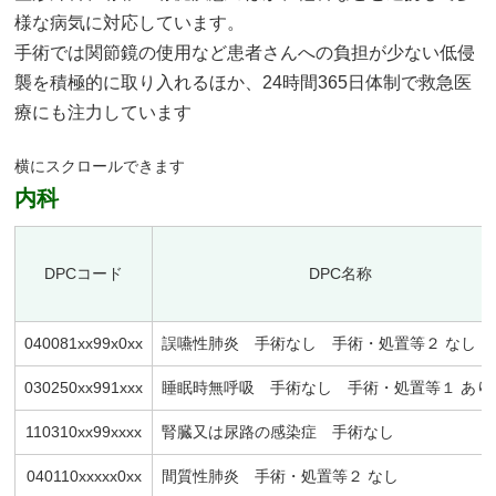
様な病気に対応しています。
手術では関節鏡の使用など患者さんへの負担が少ない低侵
襲を積極的に取り入れるほか、24時間365日体制で救急医
療にも注力しています
内科
DPCコード
DPC名称
040081xx99x0xx
誤嚥性肺炎 手術なし 手術・処置等２ なし
030250xx991xxx
睡眠時無呼吸 手術なし 手術・処置等１ あり
110310xx99xxxx
腎臓又は尿路の感染症 手術なし
040110xxxxx0xx
間質性肺炎 手術・処置等２ なし