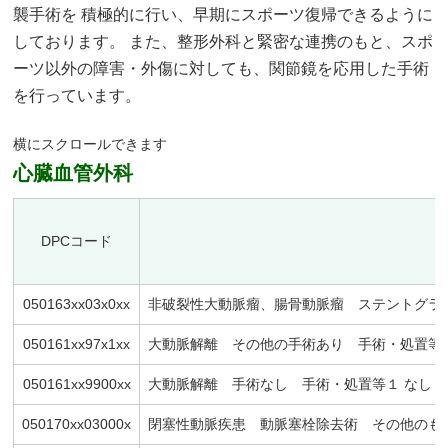
襲手術を 積極的に行い、早期にスポーツ復帰できるように
しております。 また、整形外科と緊密な連携のもと、スポ
ーツ以外の障害・外傷に対しても、関節鏡を応用した手術
を行っています。
心臓血管外科
DPCコード
050163xx03x0xx
非破裂性大動脈瘤、腸骨動脈瘤 ステントグラ
050161xx97x1xx
大動脈解離 その他の手術あり 手術・処置等２
050161xx9900xx
大動脈解離 手術なし 手術・処置等１ なし 
050170xx03000x
閉塞性動脈疾患 動脈塞栓除去術 その他のもの