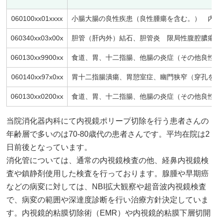
060100xx01xxxx
小腸大腸の良性疾患（良性腫瘍を含む。） 内
060340xx03x00x
胆管（肝内外）結石、胆管炎 限局性腹腔膿瘍手
060130xx9900xx
食道、胃、十二指腸、他腸の炎症（その他良性疾
060140xx97x0xx
胃十二指腸潰瘍、胃憩室症、幽門狭窄（穿孔を
060130xx0200xx
食道、胃、十二指腸、他腸の炎症（その他良性疾
当院消化器内科にて内視鏡ポリープ切除を行う患者さんの
年齢層で多いのは70-80歳代の患者さんです。平均在院は2
日前後となっています。
消化管については、通常の内視鏡検査の他、経鼻内視鏡検
査や鎮静剤使用した検査を行っております。腺腫や早期癌
などの病変に対しては、NBI拡大観察や超音波内視鏡検査
で、病変の範囲や深達度診断を行い治療方針決定していま
す。内視鏡的粘膜切除術（EMR）や内視鏡的粘膜下層切開