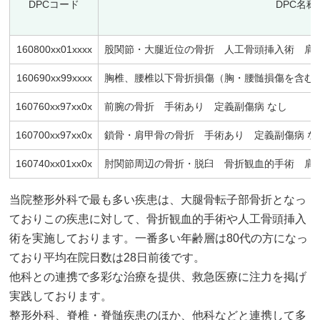
DPCコード
DPC名称
160800xx01xxxx
股関節・大腿近位の骨折 人工骨頭挿入術 肩
160690xx99xxxx
胸椎、腰椎以下骨折損傷（胸・腰髄損傷を含む
160760xx97xx0x
前腕の骨折 手術あり 定義副傷病 なし
160700xx97xx0x
鎖骨・肩甲骨の骨折 手術あり 定義副傷病 な
160740xx01xx0x
肘関節周辺の骨折・脱臼 骨折観血的手術 肩
当院整形外科で最も多い疾患は、大腿骨転子部骨折となっ
ておりこの疾患に対して、骨折観血的手術や人工骨頭挿入
術を実施しております。一番多い年齢層は80代の方になっ
ており平均在院日数は28日前後です。
他科との連携で多彩な治療を提供、救急医療に注力を掲げ
実践しております。
整形外科、脊椎・脊髄疾患のほか、他科などと連携して多