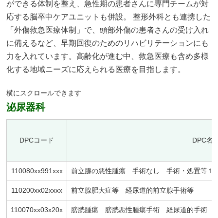
ができる体制を整え、急性期の患者さんに専門チームが対
応する脳卒中ケアユニットも併設。 整形外科とも連携した
「外傷救急医療体制」で、頭部外傷の患者さんの受け入れ
に備えるなど、早期回復のためのリハビリテーションにも
力を入れています。高齢化が進む中、救急医療も含め多様
化する地域ニーズに応えられる医療を目指します。
泌尿器科
DPCコード
DPC名
110080xx991xxx
前立腺の悪性腫瘍 手術なし 手術・処置等１ 
110200xx02xxxx
前立腺肥大症等 経尿道的前立腺手術等
110070xx03x20x
膀胱腫瘍 膀胱悪性腫瘍手術 経尿道的手術 手