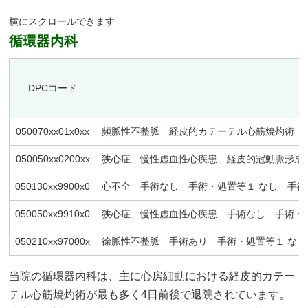
循環器内科
DPCコード
050070xx01x0xx
頻脈性不整脈 経皮的カテーテル心筋焼灼術 
050050xx0200xx
狭心症、慢性虚血性心疾患 経皮的冠動脈形成術
050130xx9900x0
心不全 手術なし 手術・処置等１ なし 手術
050050xx9910x0
狭心症、慢性虚血性心疾患 手術なし 手術・
050210xx97000x
徐脈性不整脈 手術あり 手術・処置等１ なし
当院の循環器内科は、主に心房細動における経皮的カテー
テル心筋焼灼術が最も多く4日前後で退院されています。