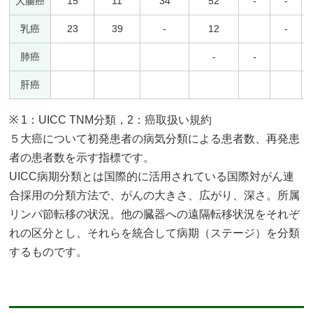
大腸癌
15
11
34
52
-
-
乳癌
23
39
-
12
-
肺癌
-
-
肝癌
※ 1：UICC TNM分類，2：癌取扱い規約
５大癌について初発患者の病気分類による患者数、再発患
者の患者数を示す指標です。
UICC病期分類とは国際的に活用されている国際対がん連
合採用の分類方法で、がんの大きさ、広がり、深さ。所属
リンパ節転移の状況。他の臓器への遠隔転移状況をそれぞ
れの区分とし、それらを統合して病期（ステージ）を分類
するものです。