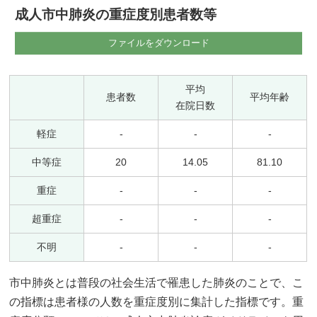
成人市中肺炎の重症度別患者数等
ファイルをダウンロード
平均
患者数
平均年齢
在院日数
軽症
-
-
-
中等症
20
14.05
81.10
重症
-
-
-
超重症
-
-
-
不明
-
-
-
市中肺炎とは普段の社会生活で罹患した肺炎のことで、こ
の指標は患者様の人数を重症度別に集計した指標です。重