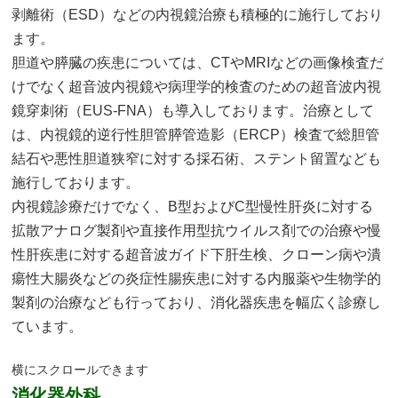
剥離術（ESD）などの内視鏡治療も積極的に施行しており
ます。
胆道や膵臓の疾患については、CTやMRIなどの画像検査だ
けでなく超音波内視鏡や病理学的検査のための超音波内視
鏡穿刺術（EUS-FNA）も導入しております。治療として
は、内視鏡的逆行性胆管膵管造影（ERCP）検査で総胆管
結石や悪性胆道狭窄に対する採石術、ステント留置なども
施行しております。
内視鏡診療だけでなく、B型およびC型慢性肝炎に対する
拡散アナログ製剤や直接作用型抗ウイルス剤での治療や慢
性肝疾患に対する超音波ガイド下肝生検、クローン病や潰
瘍性大腸炎などの炎症性腸疾患に対する内服薬や生物学的
製剤の治療なども行っており、消化器疾患を幅広く診療し
ています。
消化器外科