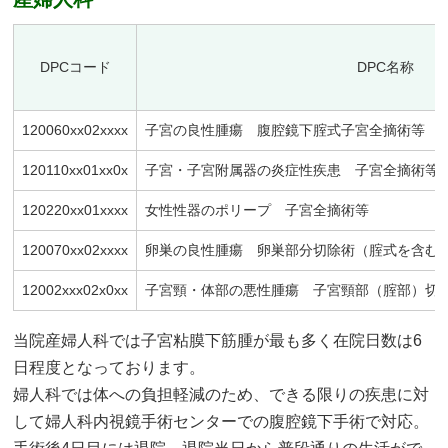
DPCコード
DPC名称
120060xx02xxxx
子宮の良性腫瘍 腹腔鏡下腟式子宮全摘術等
120110xx01xx0x
子宮・子宮附属器の炎症性疾患 子宮全摘術等 
120220xx01xxxx
女性性器のポリープ 子宮全摘術等
120070xx02xxxx
卵巣の良性腫瘍 卵巣部分切除術（腟式を含む
12002xxx02x0xx
子宮頸・体部の悪性腫瘍 子宮頸部（腟部）切除
当院産婦人科では子宮粘膜下筋腫が最も多く在院日数は6
日程度となっております。
婦人科では体への負担軽減のため、できる限りの疾患に対
して婦人科内視鏡手術センターでの腹腔鏡下手術で対応。