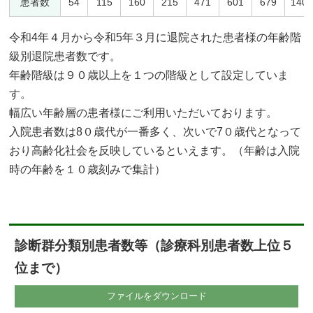
患者数
54
115
160
215
471
601
679
140
令和4年４月から令和5年３月に退院された患者様の年齢階
級別退院患者数です。
年齢階級は９０歳以上を１つの階級として設定していま
す。
幅広い年齢層の患者様にご利用いただいております。
入院患者数は8０歳代が一番多く、次いで7０歳代となって
おり高齢化社会を反映しているといえます。（年齢は入院
時の年齢を１０歳刻みで集計）
診断群分類別患者数等（診療科別患者数上位５
位まで）
ファイルをダウンロード