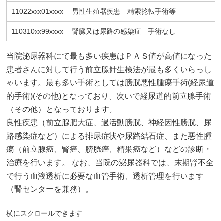
11022xxx01xxxx
男性生殖器疾患 精索捻転手術等
110310xx99xxxx
腎臓又は尿路の感染症 手術なし
当院泌尿器科にて最も多い疾患はＰＡＳ値が高値になった
患者さんに対して行う前立腺針生検法が最も多くいらっし
ゃいます。最も多い手術としては膀胱悪性腫瘍手術(経尿道
的手術)(その他)となっており、次いで経尿道的前立腺手術
（その他）となっております。
良性疾患（前立腺肥大症、過活動膀胱、神経因性膀胱、尿
路感染症など）による排尿症状や尿路結石症、また悪性腫
瘍（前立腺癌、腎癌、膀胱癌、精巣癌など）などの診断・
治療を行います。 なお、当院の泌尿器科では、末期腎不全
で行う血液透析に必要な血管手術、透析管理を行います
（腎センターを兼務）。