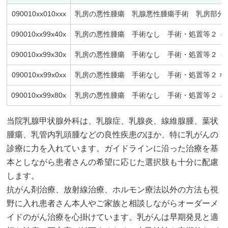
090010xx010xxx
乳房の悪性腫瘍 乳腺悪性腫瘍手術 乳房部分
090010xx99x40x
乳房の悪性腫瘍 手術なし 手術・処置等２ ４
090010xx99x30x
乳房の悪性腫瘍 手術なし 手術・処置等２ ３
090010xx99x0xx
乳房の悪性腫瘍 手術なし 手術・処置等２ な
090010xx99x80x
乳房の悪性腫瘍 手術なし 手術・処置等２ ８
当院乳腺甲状腺外科は、乳腺症、乳腺炎、線維腺腫、葉状
腫瘍、乳管内乳頭腫などの良性疾患のほか、特に乳がんの
診療に力を入れています。ガイドラインに沿った治療を基
本としながら患者さんの希望に応じた選択肢も十分に配慮
します。
抗がん剤治療、放射線治療、ホルモン療法以外の方法も視
野に入れ患者さん本人やご家族と相談しながらオーダーメ
イドのがん治療を心掛けています。乳がんは早期発見と適