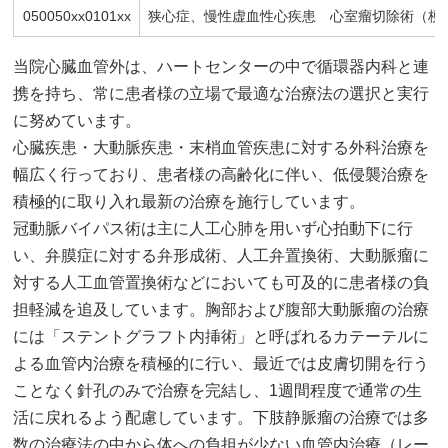
050050xx0101xx
狭心症、慢性虚血性心疾患 心室瘤切除術（梗
当院心臓血管外は、ハートセンターの中で循環器内科と連
携を持ち、常に患者様の立場で最適な治療法の選択と実行
に努めています。
心臓疾患・大動脈疾患・末梢血管疾患に対する外科治療を
幅広く行っており、患者様の高齢化に伴い、低侵襲治療を
積極的に取り入れ最新の治療を施行しています。
冠動脈バイパス術は主に人工心肺を用いず心拍動下に行
い、弁膜症に対する弁形成術、人工弁置換術、大動脈瘤に
対する人工血管置換術などにおいても可及的に患者様の負
担軽減を追及しています。胸部および腹部大動脈瘤の治療
には「ステントグラフト内挿術」と呼ばれるカテーテルに
よる血管内治療を積極的に行い、最近では皮膚切開を行う
ことなく針孔のみで治療を完結し、1週間程度で通常の生
活に戻れるよう配慮しています。下肢静脈瘤の治療では多
数の治療法の中から体への負担が少ない血管内治療（レー