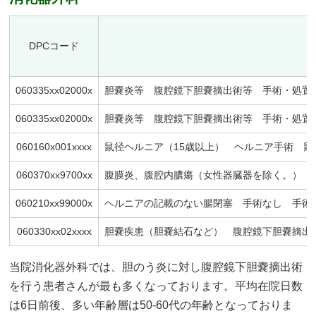
DPCコード
060335xx02000x
胆嚢炎等 腹腔鏡下胆嚢摘出術等 手術・処置等
060335xx02000x
胆嚢炎等 腹腔鏡下胆嚢摘出術等 手術・処置等
060160x001xxxx
鼠径ヘルニア（15歳以上） ヘルニア手術 鼠
060370xx9700xx
腹膜炎、腹腔内膿瘍（女性器臓器を除く。） 手
060210xx99000x
ヘルニアの記載のない腸閉塞 手術なし 手術・
060330xx02xxxx
胆嚢疾患（胆嚢結石など） 腹腔鏡下胆嚢摘出
当院消化器外科では、胆のう炎に対し腹腔鏡下胆嚢摘出術
を行う患者さんが最も多くなっております。平均在院日数
は6日前後、多い年齢層は50-60代の年齢となっておりま