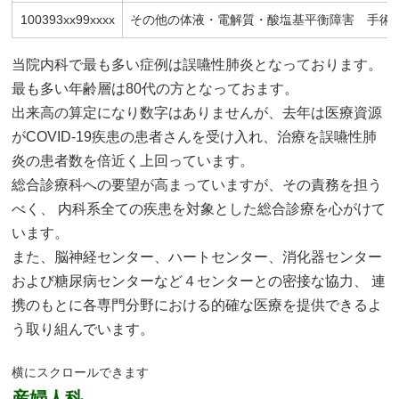
100393xx99xxxx
その他の体液・電解質・酸塩基平衡障害 手術
当院内科で最も多い症例は誤嚥性肺炎となっております。
最も多い年齢層は80代の方となっておます。
出来高の算定になり数字はありませんが、去年は医療資源
がCOVID-19疾患の患者さんを受け入れ、治療を誤嚥性肺
炎の患者数を倍近く上回っています。
総合診療科への要望が高まっていますが、その責務を担う
べく、 内科系全ての疾患を対象とした総合診療を心がけて
います。
また、脳神経センター、ハートセンター、消化器センター
および糖尿病センターなど４センターとの密接な協力、 連
携のもとに各専門分野における的確な医療を提供できるよ
う取り組んでいます。
産婦人科